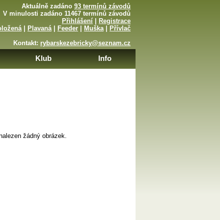
Aktuálně zadáno
93 termínů závodů
V minulosti zadáno 11467 termínů závodů
Přihlášení
|
Registrace
oložená
|
Plavaná
|
Feeder
|
Muška
|
Přívlač
Kontakt:
rybarskezebricky@seznam.cz
Klub
Info
nalezen žádný obrázek.