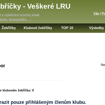
bříčky - Veškeré LRU
Vše
|
P
 v rybářství trochu jinak
erie, komentáře, ...
Žebříčky
Klubové žebříčky
TOP 10
Výsledky
bor
Ne
ím klubovém žebříčku:
0
brazit pouze přihlášeným členům klubu.