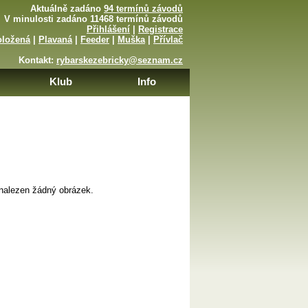
Aktuálně zadáno
94 termínů závodů
V minulosti zadáno 11468 termínů závodů
Přihlášení
|
Registrace
oložená
|
Plavaná
|
Feeder
|
Muška
|
Přívlač
Kontakt:
rybarskezebricky@seznam.cz
Klub
Info
nalezen žádný obrázek.