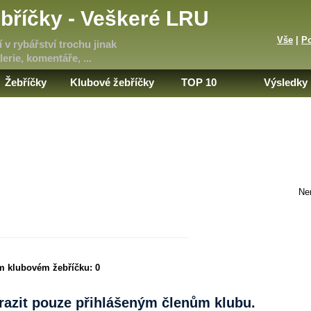
bříčky - Veškeré LRU
Vše
|
P
 v rybářství trochu jinak
erie, komentáře, ...
Žebříčky
Klubové žebříčky
TOP 10
Výsledky
Ne
ím klubovém žebříčku:
0
brazit pouze přihlášeným členům klubu.