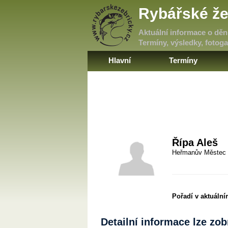
Rybářské že
Aktuální informace o dění
Termíny, výsledky, fotogal
Hlavní
Termíny
Řípa Aleš
Heřmanův Městec
Pořadí v aktuáln
Detailní informace lze zo